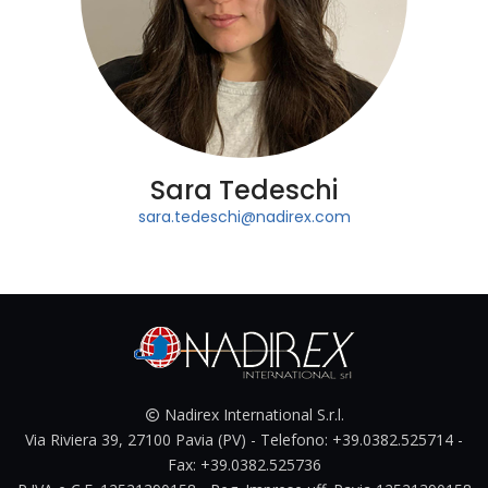
Sara Tedeschi
sara.tedeschi@nadirex.com
Nadirex International S.r.l.
Via Riviera 39, 27100 Pavia (PV) - Telefono: +39.0382.525714 -
Fax: +39.0382.525736