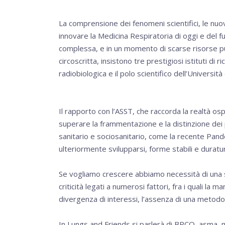
La comprensione dei fenomeni scientifici, le nuo
innovare la Medicina Respiratoria di oggi e del fut
complessa, e in un momento di scarse risorse può 
circoscritta, insistono tre prestigiosi istituti di 
radiobiologica e il polo scientifico dell’Università 
Il rapporto con l’ASST, che raccorda la realtà os
superare la frammentazione e la distinzione dei p
sanitario e sociosanitario, come la recente Pand
ulteriormente svilupparsi, forme stabili e duratur
Se vogliamo crescere abbiamo necessità di una sv
criticità legati a numerosi fattori, fra i quali la 
divergenza di interessi, l’assenza di una metodo
In Lungs and Friends si parlerà di BPCO, asma, m