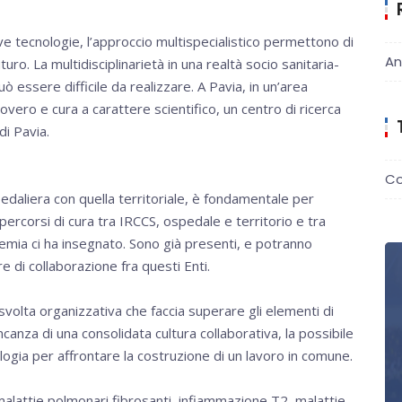
ve tecnologie, l’approccio multispecialistico permettono di
An
uro. La multidisciplinarietà in una realtà socio sanitaria-
essere difficile da realizzare. A Pavia, in un’area
ricovero e cura a carattere scientifico, un centro di ricerca
di Pavia.
Co
pedaliera con quella territoriale, è fondamentale per
ercorsi di cura tra IRCCS, ospedale e territorio e tra
emia ci ha insegnato. Sono già presenti, e potranno
e di collaborazione fra questi Enti.
olta organizzativa che faccia superare gli elementi di
mancanza di una consolidata cultura collaborativa, la possibile
logia per affrontare la costruzione di un lavoro in comune.
alattie polmonari fibrosanti, infiammazione T2, malattie