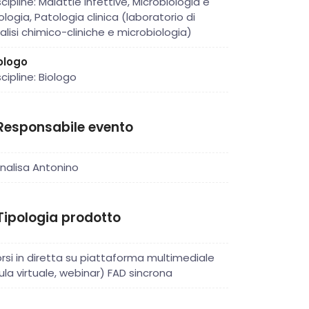
scipline: Malattie infettive, Microbiologia e
rologia, Patologia clinica (laboratorio di
alisi chimico-cliniche e microbiologia)
ologo
scipline: Biologo
Responsabile evento
nalisa Antonino
Tipologia prodotto
rsi in diretta su piattaforma multimediale
ula virtuale, webinar) FAD sincrona