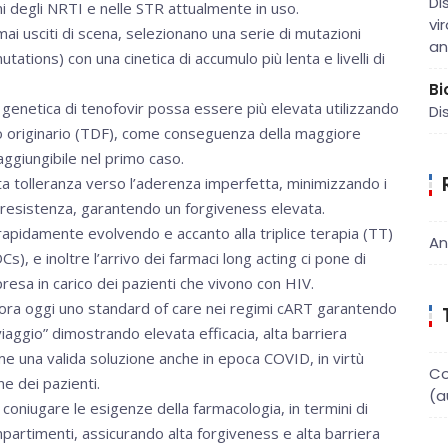
Di
ni degli NRTI e nelle STR attualmente in uso.
vi
rmai usciti di scena, selezionano una serie di mutazioni
an
ions) con una cinetica di accumulo più lenta e livelli di
Bi
genetica di tenofovir possa essere più elevata utilizzando
Di
llo originario (TDF), come conseguenza della maggiore
raggiungibile nel primo caso.
ta tolleranza verso l’aderenza imperfetta, minimizzando i
 di resistenza, garantendo un forgiveness elevata.
rapidamente evolvendo e accanto alla triplice terapia (TT)
An
s), e inoltre l’arrivo dei farmaci long acting ci pone di
resa in carico dei pazienti che vivono con HIV.
cora oggi uno standard of care nei regimi cART garantendo
i viaggio” dimostrando elevata efficacia, alta barriera
ome una valida soluzione anche in epoca COVID, in virtù
Co
one dei pazienti.
(a
coniugare le esigenze della farmacologia, in termini di
ompartimenti, assicurando alta forgiveness e alta barriera