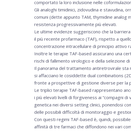
comportato la loro inclusione nelle coformulazio
Gli analoghi timidinici, zidovudina e stavudina, o
comuni (dette appunto TAM, thymidine analog mutat
resistenza progressivamente più elevati.
Le ultime evidenze suggeriscono che la barriera 
il più recente profarmaco (TAF), rispetto a que
concentrazione intracellulare di principio attivo 
Inoltre le terapie TAF-based assicurano una cer
rischi di fallimento virologico e della selezione
Il panorama del trattamento antiretrovirale sta 
si affacciano le cosiddette dual combinations (2DC
fronte a prospettive di gestione diverse per la p
Le triplici terapie TAF-based rappresentano an
i più elevati livelli di forgiveness ai “compagni d
genetica nei diversi setting clinici, ponendosi c
delle possibili difficoltà di monitoraggio e gesti
Con questi regimi TAF-based è, quindi, possibile 
affinità di tre farmaci che diffondono nei vari c