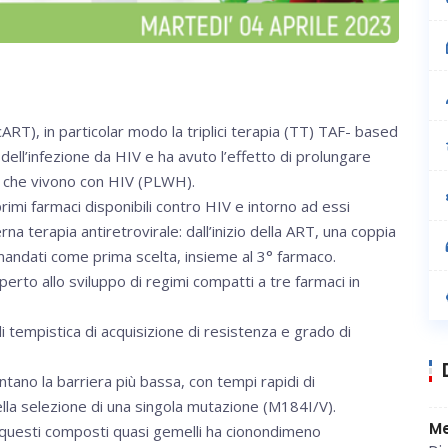
cART), in particolar modo la triplici terapia (TT) TAF- based
dell’infezione da HIV e ha avuto l’effetto di prolungare
e che vivono con HIV (PLWH).
i primi farmaci disponibili contro HIV e intorno ad essi
na terapia antiretrovirale: dall’inizio della ART, una coppia
mandati come prima scelta, insieme al 3° farmaco.
erto allo sviluppo di regimi compatti a tre farmaci in
 di tempistica di acquisizione di resistenza e grado di
ntano la barriera più bassa, con tempi rapidi di
ella selezione di una singola mutazione (M184I/V).
Me
 di questi composti quasi gemelli ha cionondimeno