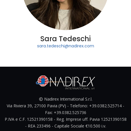
Sara Tedeschi
sara.tedeschi@nadirex.com
Nadirex International S.r.l.
Via Riviera 39, 27100 Pavia (PV) - Telefono: +39.0382.525714 -
Fax: +39.0382.525736
P.IVA e C.F. 12521390158 - Reg. Imprese uff. Pavia 12521390158
- REA 233496 - Capitale Sociale €10.500 i.v.