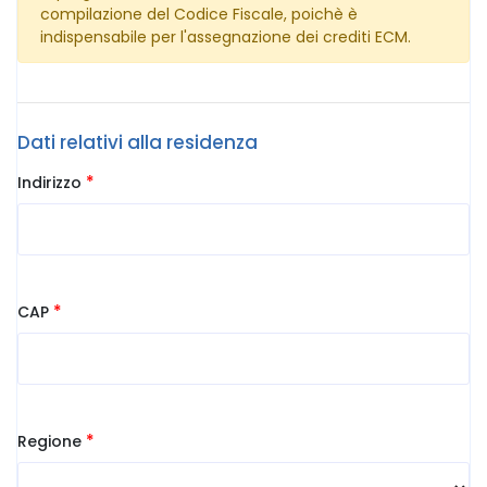
compilazione del Codice Fiscale, poichè è
indispensabile per l'assegnazione dei crediti ECM.
Dati relativi alla residenza
*
Indirizzo
*
CAP
*
Regione