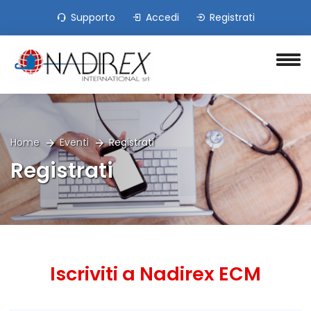
Supporto
Accedi
Registrati
Home
Eventi
Registrati
Registrati
Iscriviti a Nadirex ECM